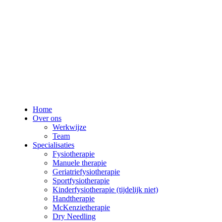
Home
Over ons
Werkwijze
Team
Specialisaties
Fysiotherapie
Manuele therapie
Geriatriefysiotherapie
Sportfysiotherapie
Kinderfysiotherapie (tijdelijk niet)
Handtherapie
McKenzietherapie
Dry Needling