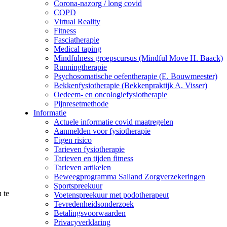
Corona-nazorg / long covid
COPD
Virtual Reality
Fitness
Fasciatherapie
Medical taping
Mindfulness groepscursus (Mindful Move H. Baack)
Runningtherapie
Psychosomatische oefentherapie (E. Bouwmeester)
Bekkenfysiotherapie (Bekkenpraktijk A. Visser)
Oedeem- en oncologiefysiotherapie
Pijnresetmethode
Informatie
Actuele informatie covid maatregelen
Aanmelden voor fysiotherapie
Eigen risico
Tarieven fysiotherapie
Tarieven en tijden fitness
Tarieven artikelen
Beweegprogramma Salland Zorgverzekeringen
Sportspreekuur
 te
Voetenspreekuur met podotherapeut
Tevredenheidsonderzoek
Betalingsvoorwaarden
Privacyverklaring