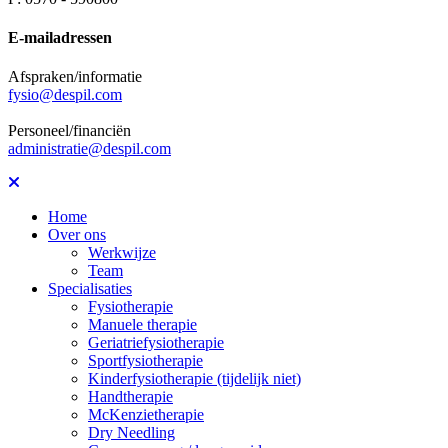
E-mailadressen
Afspraken/informatie
fysio@despil.com
Personeel/financiën
administratie@despil.com
Home
Over ons
Werkwijze
Team
Specialisaties
Fysiotherapie
Manuele therapie
Geriatriefysiotherapie
Sportfysiotherapie
Kinderfysiotherapie (tijdelijk niet)
Handtherapie
McKenzietherapie
Dry Needling