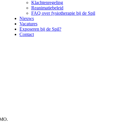
Klachtenregeling
Reanimatiebeleid
FAQ over fysiotherapie bij de Spil
Nieuws
Vacatures
Exposeren bij de Spil?
Contact
RMO.