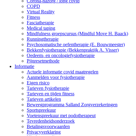
Corona-nazorg / long covid
COPD
Virtual Reality
Fitness
Fasciatherapie
Medical taping
Mindfulness groepscursus (Mindful Move H. Baack)
Runningtherapie
Psychosomatische oefentherapie (E. Bouwmeester)
Bekkenfysiotherapie (Bekkenpraktijk A. Visser)
Oedeem- en oncologiefysiotherapie
Pijnresetmethode
Informatie
Actuele informatie covid maatregelen
Aanmelden voor fysiotherapie
Eigen risico
Tarieven fysiotherapie
Tarieven en tijden fitness
Tarieven artikelen
Beweegprogramma Salland Zorgverzekeringen
Sportspreekuur
Voetenspreekuur met podotherapeut
Tevredenheidsonderzoek
Betalingsvoorwaarden
Privacyverklaring