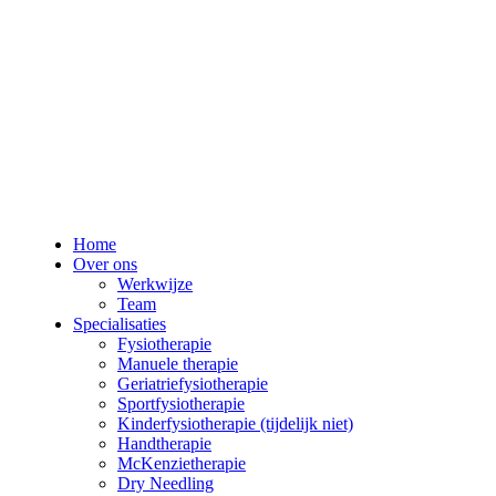
Home
Over ons
Werkwijze
Team
Specialisaties
Fysiotherapie
Manuele therapie
Geriatriefysiotherapie
Sportfysiotherapie
Kinderfysiotherapie (tijdelijk niet)
Handtherapie
McKenzietherapie
Dry Needling