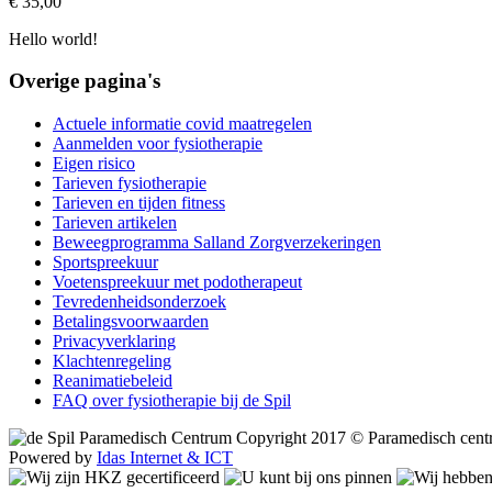
€ 35,00
Hello world!
Overige pagina's
Actuele informatie covid maatregelen
Aanmelden voor fysiotherapie
Eigen risico
Tarieven fysiotherapie
Tarieven en tijden fitness
Tarieven artikelen
Beweegprogramma Salland Zorgverzekeringen
Sportspreekuur
Voetenspreekuur met podotherapeut
Tevredenheidsonderzoek
Betalingsvoorwaarden
Privacyverklaring
Klachtenregeling
Reanimatiebeleid
FAQ over fysiotherapie bij de Spil
Copyright 2017 © Paramedisch cent
Powered by
Idas Internet & ICT