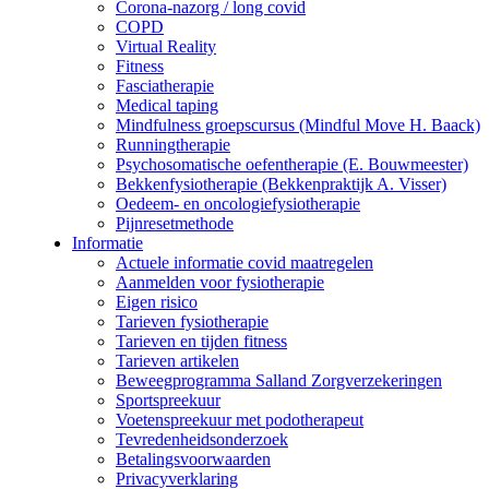
Corona-nazorg / long covid
COPD
Virtual Reality
Fitness
Fasciatherapie
Medical taping
Mindfulness groepscursus (Mindful Move H. Baack)
Runningtherapie
Psychosomatische oefentherapie (E. Bouwmeester)
Bekkenfysiotherapie (Bekkenpraktijk A. Visser)
Oedeem- en oncologiefysiotherapie
Pijnresetmethode
Informatie
Actuele informatie covid maatregelen
Aanmelden voor fysiotherapie
Eigen risico
Tarieven fysiotherapie
Tarieven en tijden fitness
Tarieven artikelen
Beweegprogramma Salland Zorgverzekeringen
Sportspreekuur
Voetenspreekuur met podotherapeut
Tevredenheidsonderzoek
Betalingsvoorwaarden
Privacyverklaring