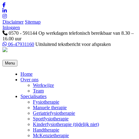
Disclaimer
Sitemap
Inloggen
0570 - 591144
Op werkdagen telefonisch bereikbaar van 8.30 –
16.00 uur
06-47931160
Uitsluitend tekstbericht voor afspraken
Menu
Home
Over ons
Werkwijze
Team
Specialisaties
Fysiotherapie
Manuele therapie
Geriatriefysiotherapie
Sportfysiotherapie
Kinderfysiotherapie (tijdelijk niet)
Handtherapie
McKenzietherapie