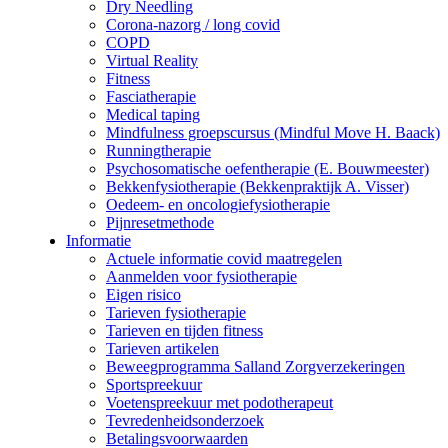
Dry Needling
Corona-nazorg / long covid
COPD
Virtual Reality
Fitness
Fasciatherapie
Medical taping
Mindfulness groepscursus (Mindful Move H. Baack)
Runningtherapie
Psychosomatische oefentherapie (E. Bouwmeester)
Bekkenfysiotherapie (Bekkenpraktijk A. Visser)
Oedeem- en oncologiefysiotherapie
Pijnresetmethode
Informatie
Actuele informatie covid maatregelen
Aanmelden voor fysiotherapie
Eigen risico
Tarieven fysiotherapie
Tarieven en tijden fitness
Tarieven artikelen
Beweegprogramma Salland Zorgverzekeringen
Sportspreekuur
Voetenspreekuur met podotherapeut
Tevredenheidsonderzoek
Betalingsvoorwaarden