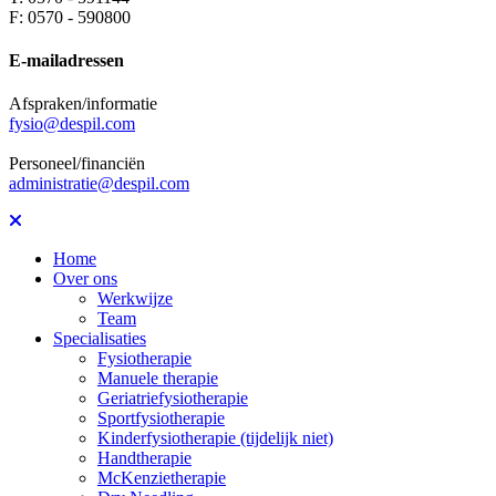
F: 0570 - 590800
E-mailadressen
Afspraken/informatie
fysio@despil.com
Personeel/financiën
administratie@despil.com
Home
Over ons
Werkwijze
Team
Specialisaties
Fysiotherapie
Manuele therapie
Geriatriefysiotherapie
Sportfysiotherapie
Kinderfysiotherapie (tijdelijk niet)
Handtherapie
McKenzietherapie