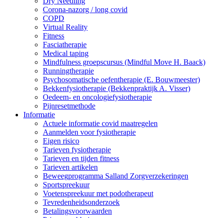
Dry Needling
Corona-nazorg / long covid
COPD
Virtual Reality
Fitness
Fasciatherapie
Medical taping
Mindfulness groepscursus (Mindful Move H. Baack)
Runningtherapie
Psychosomatische oefentherapie (E. Bouwmeester)
Bekkenfysiotherapie (Bekkenpraktijk A. Visser)
Oedeem- en oncologiefysiotherapie
Pijnresetmethode
Informatie
Actuele informatie covid maatregelen
Aanmelden voor fysiotherapie
Eigen risico
Tarieven fysiotherapie
Tarieven en tijden fitness
Tarieven artikelen
Beweegprogramma Salland Zorgverzekeringen
Sportspreekuur
Voetenspreekuur met podotherapeut
Tevredenheidsonderzoek
Betalingsvoorwaarden