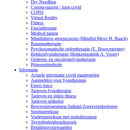
Dry Needling
Corona-nazorg / long covid
COPD
Virtual Reality
Fitness
Fasciatherapie
Medical taping
Mindfulness groepscursus (Mindful Move H. Baack)
Runningtherapie
Psychosomatische oefentherapie (E. Bouwmeester)
Bekkenfysiotherapie (Bekkenpraktijk A. Visser)
Oedeem- en oncologiefysiotherapie
Pijnresetmethode
Informatie
Actuele informatie covid maatregelen
Aanmelden voor fysiotherapie
Eigen risico
Tarieven fysiotherapie
Tarieven en tijden fitness
Tarieven artikelen
Beweegprogramma Salland Zorgverzekeringen
Sportspreekuur
Voetenspreekuur met podotherapeut
Tevredenheidsonderzoek
Betalingsvoorwaarden