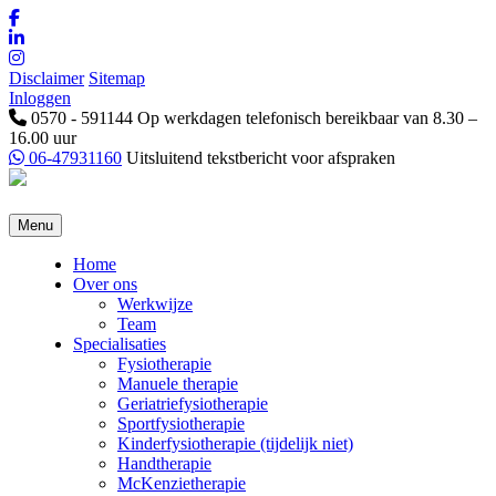
Disclaimer
Sitemap
Inloggen
0570 - 591144
Op werkdagen telefonisch bereikbaar van 8.30 –
16.00 uur
06-47931160
Uitsluitend tekstbericht voor afspraken
Menu
Home
Over ons
Werkwijze
Team
Specialisaties
Fysiotherapie
Manuele therapie
Geriatriefysiotherapie
Sportfysiotherapie
Kinderfysiotherapie (tijdelijk niet)
Handtherapie
McKenzietherapie