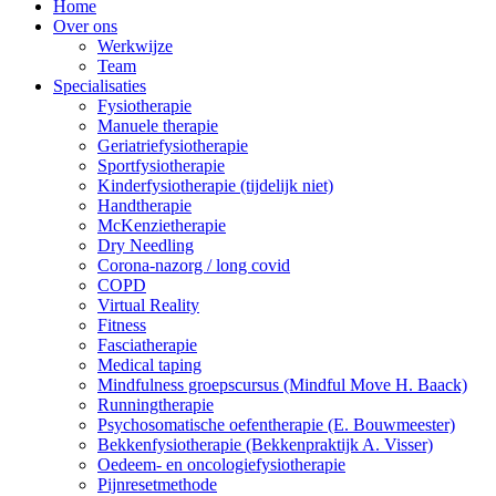
Home
Over ons
Werkwijze
Team
Specialisaties
Fysiotherapie
Manuele therapie
Geriatriefysiotherapie
Sportfysiotherapie
Kinderfysiotherapie (tijdelijk niet)
Handtherapie
McKenzietherapie
Dry Needling
Corona-nazorg / long covid
COPD
Virtual Reality
Fitness
Fasciatherapie
Medical taping
Mindfulness groepscursus (Mindful Move H. Baack)
Runningtherapie
Psychosomatische oefentherapie (E. Bouwmeester)
Bekkenfysiotherapie (Bekkenpraktijk A. Visser)
Oedeem- en oncologiefysiotherapie
Pijnresetmethode