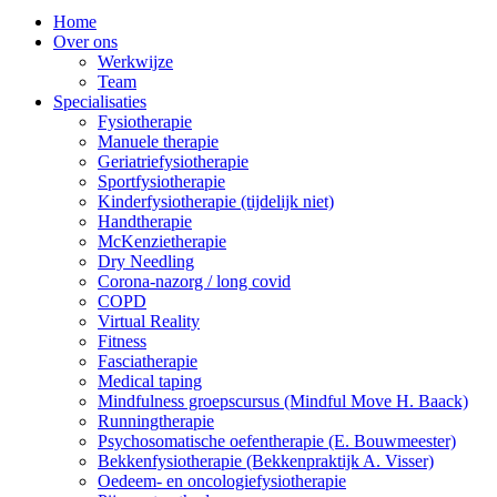
Home
Over ons
Werkwijze
Team
Specialisaties
Fysiotherapie
Manuele therapie
Geriatriefysiotherapie
Sportfysiotherapie
Kinderfysiotherapie (tijdelijk niet)
Handtherapie
McKenzietherapie
Dry Needling
Corona-nazorg / long covid
COPD
Virtual Reality
Fitness
Fasciatherapie
Medical taping
Mindfulness groepscursus (Mindful Move H. Baack)
Runningtherapie
Psychosomatische oefentherapie (E. Bouwmeester)
Bekkenfysiotherapie (Bekkenpraktijk A. Visser)
Oedeem- en oncologiefysiotherapie