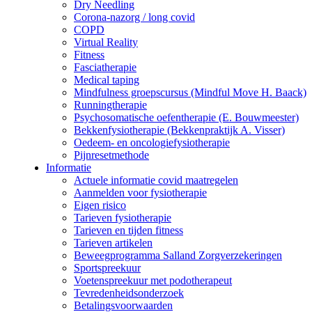
Dry Needling
Corona-nazorg / long covid
COPD
Virtual Reality
Fitness
Fasciatherapie
Medical taping
Mindfulness groepscursus (Mindful Move H. Baack)
Runningtherapie
Psychosomatische oefentherapie (E. Bouwmeester)
Bekkenfysiotherapie (Bekkenpraktijk A. Visser)
Oedeem- en oncologiefysiotherapie
Pijnresetmethode
Informatie
Actuele informatie covid maatregelen
Aanmelden voor fysiotherapie
Eigen risico
Tarieven fysiotherapie
Tarieven en tijden fitness
Tarieven artikelen
Beweegprogramma Salland Zorgverzekeringen
Sportspreekuur
Voetenspreekuur met podotherapeut
Tevredenheidsonderzoek
Betalingsvoorwaarden