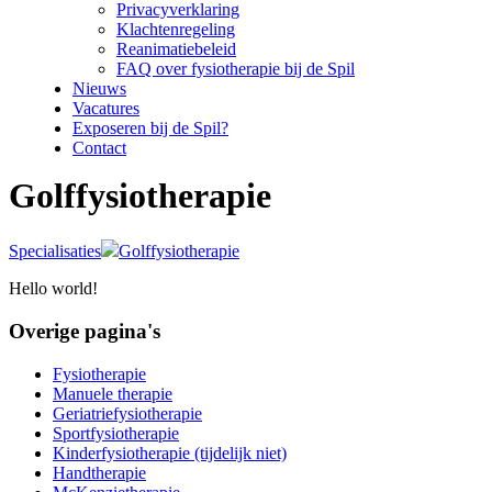
Privacyverklaring
Klachtenregeling
Reanimatiebeleid
FAQ over fysiotherapie bij de Spil
Nieuws
Vacatures
Exposeren bij de Spil?
Contact
Golffysiotherapie
Specialisaties
Golffysiotherapie
Hello world!
Overige pagina's
Fysiotherapie
Manuele therapie
Geriatriefysiotherapie
Sportfysiotherapie
Kinderfysiotherapie (tijdelijk niet)
Handtherapie