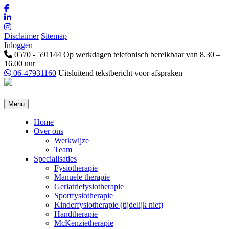
Disclaimer
Sitemap
Inloggen
0570 - 591144
Op werkdagen telefonisch bereikbaar van 8.30 –
16.00 uur
06-47931160
Uitsluitend tekstbericht voor afspraken
Menu
Home
Over ons
Werkwijze
Team
Specialisaties
Fysiotherapie
Manuele therapie
Geriatriefysiotherapie
Sportfysiotherapie
Kinderfysiotherapie (tijdelijk niet)
Handtherapie
McKenzietherapie