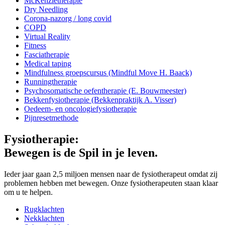
McKenzietherapie
Dry Needling
Corona-nazorg / long covid
COPD
Virtual Reality
Fitness
Fasciatherapie
Medical taping
Mindfulness groepscursus (Mindful Move H. Baack)
Runningtherapie
Psychosomatische oefentherapie (E. Bouwmeester)
Bekkenfysiotherapie (Bekkenpraktijk A. Visser)
Oedeem- en oncologiefysiotherapie
Pijnresetmethode
Fysiotherapie:
Bewegen is de Spil in je leven.
Ieder jaar gaan 2,5 miljoen mensen naar de fysiotherapeut omdat zij
problemen hebben met bewegen. Onze fysiotherapeuten staan klaar
om u te helpen.
Rugklachten
Nekklachten