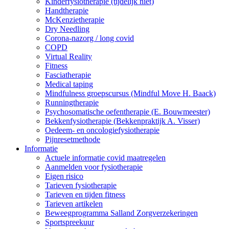
Kinderfysiotherapie (tijdelijk niet)
Handtherapie
McKenzietherapie
Dry Needling
Corona-nazorg / long covid
COPD
Virtual Reality
Fitness
Fasciatherapie
Medical taping
Mindfulness groepscursus (Mindful Move H. Baack)
Runningtherapie
Psychosomatische oefentherapie (E. Bouwmeester)
Bekkenfysiotherapie (Bekkenpraktijk A. Visser)
Oedeem- en oncologiefysiotherapie
Pijnresetmethode
Informatie
Actuele informatie covid maatregelen
Aanmelden voor fysiotherapie
Eigen risico
Tarieven fysiotherapie
Tarieven en tijden fitness
Tarieven artikelen
Beweegprogramma Salland Zorgverzekeringen
Sportspreekuur