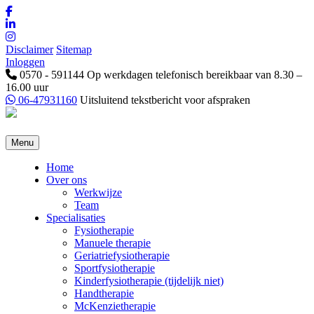
Disclaimer
Sitemap
Inloggen
0570 - 591144
Op werkdagen telefonisch bereikbaar van 8.30 –
16.00 uur
06-47931160
Uitsluitend tekstbericht voor afspraken
Menu
Home
Over ons
Werkwijze
Team
Specialisaties
Fysiotherapie
Manuele therapie
Geriatriefysiotherapie
Sportfysiotherapie
Kinderfysiotherapie (tijdelijk niet)
Handtherapie
McKenzietherapie