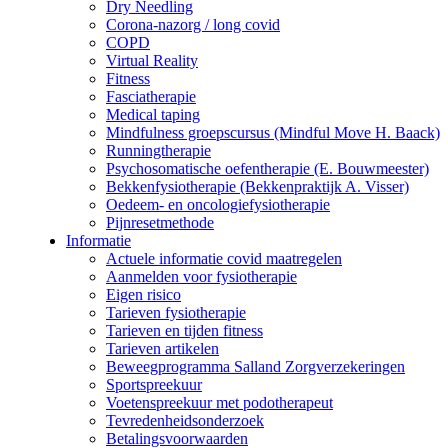
Dry Needling
Corona-nazorg / long covid
COPD
Virtual Reality
Fitness
Fasciatherapie
Medical taping
Mindfulness groepscursus (Mindful Move H. Baack)
Runningtherapie
Psychosomatische oefentherapie (E. Bouwmeester)
Bekkenfysiotherapie (Bekkenpraktijk A. Visser)
Oedeem- en oncologiefysiotherapie
Pijnresetmethode
Informatie
Actuele informatie covid maatregelen
Aanmelden voor fysiotherapie
Eigen risico
Tarieven fysiotherapie
Tarieven en tijden fitness
Tarieven artikelen
Beweegprogramma Salland Zorgverzekeringen
Sportspreekuur
Voetenspreekuur met podotherapeut
Tevredenheidsonderzoek
Betalingsvoorwaarden