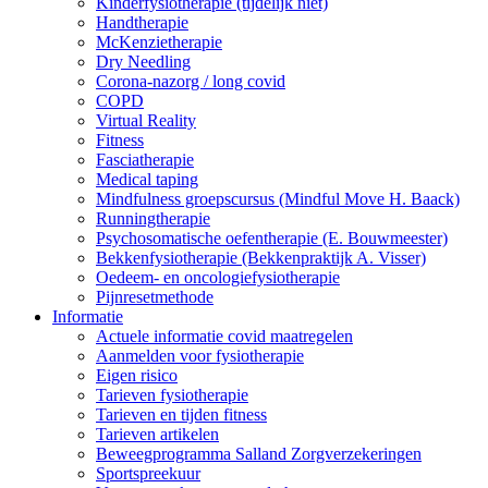
Kinderfysiotherapie (tijdelijk niet)
Handtherapie
McKenzietherapie
Dry Needling
Corona-nazorg / long covid
COPD
Virtual Reality
Fitness
Fasciatherapie
Medical taping
Mindfulness groepscursus (Mindful Move H. Baack)
Runningtherapie
Psychosomatische oefentherapie (E. Bouwmeester)
Bekkenfysiotherapie (Bekkenpraktijk A. Visser)
Oedeem- en oncologiefysiotherapie
Pijnresetmethode
Informatie
Actuele informatie covid maatregelen
Aanmelden voor fysiotherapie
Eigen risico
Tarieven fysiotherapie
Tarieven en tijden fitness
Tarieven artikelen
Beweegprogramma Salland Zorgverzekeringen
Sportspreekuur