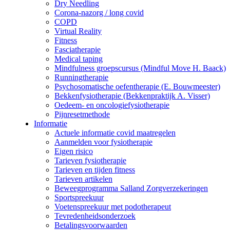
Dry Needling
Corona-nazorg / long covid
COPD
Virtual Reality
Fitness
Fasciatherapie
Medical taping
Mindfulness groepscursus (Mindful Move H. Baack)
Runningtherapie
Psychosomatische oefentherapie (E. Bouwmeester)
Bekkenfysiotherapie (Bekkenpraktijk A. Visser)
Oedeem- en oncologiefysiotherapie
Pijnresetmethode
Informatie
Actuele informatie covid maatregelen
Aanmelden voor fysiotherapie
Eigen risico
Tarieven fysiotherapie
Tarieven en tijden fitness
Tarieven artikelen
Beweegprogramma Salland Zorgverzekeringen
Sportspreekuur
Voetenspreekuur met podotherapeut
Tevredenheidsonderzoek
Betalingsvoorwaarden