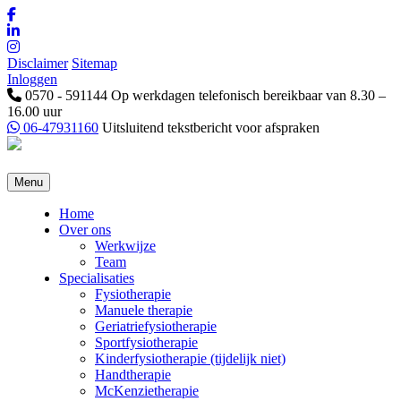
Disclaimer
Sitemap
Inloggen
0570 - 591144
Op werkdagen telefonisch bereikbaar van 8.30 –
16.00 uur
06-47931160
Uitsluitend tekstbericht voor afspraken
Menu
Home
Over ons
Werkwijze
Team
Specialisaties
Fysiotherapie
Manuele therapie
Geriatriefysiotherapie
Sportfysiotherapie
Kinderfysiotherapie (tijdelijk niet)
Handtherapie
McKenzietherapie