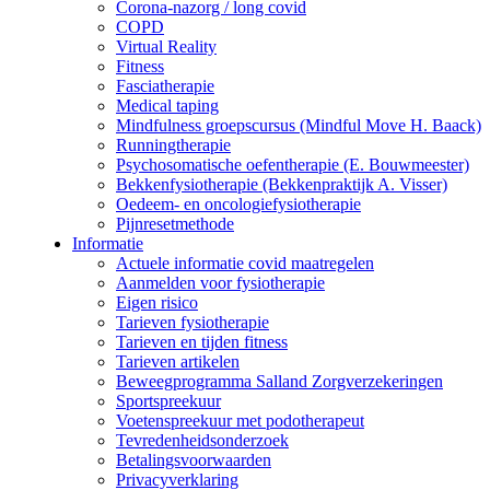
Corona-nazorg / long covid
COPD
Virtual Reality
Fitness
Fasciatherapie
Medical taping
Mindfulness groepscursus (Mindful Move H. Baack)
Runningtherapie
Psychosomatische oefentherapie (E. Bouwmeester)
Bekkenfysiotherapie (Bekkenpraktijk A. Visser)
Oedeem- en oncologiefysiotherapie
Pijnresetmethode
Informatie
Actuele informatie covid maatregelen
Aanmelden voor fysiotherapie
Eigen risico
Tarieven fysiotherapie
Tarieven en tijden fitness
Tarieven artikelen
Beweegprogramma Salland Zorgverzekeringen
Sportspreekuur
Voetenspreekuur met podotherapeut
Tevredenheidsonderzoek
Betalingsvoorwaarden
Privacyverklaring