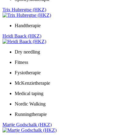
Trix Hubregtse (HKZ)
Handtherapie
Heidi Baack (HKZ)
Dry needling
Fitness
Fysiotherapie
McKenzietherapie
Medical taping
Nordic Walking
Runningtherapie
Martje Godschalk (HKZ)