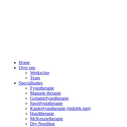
Home
Over ons
Werkwijze
Team
Specialisaties
Fysiotherapie
Manuele therapie
Geriatriefysiotherapie
Sportfysiotherapie
Kinderfysiotherapie (tijdelijk niet)
Handtherapie
McKenzietherapie
Dry Needling