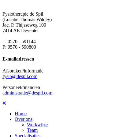
Fysiotherapie de Spil
(Locatie Thomas Wildey)
Jac. P. Thijsseweg 100
7414 AE Deventer
T: 0570 - 591144
F: 0570 - 590800
E-mailadressen
Afspraken/informatie
fysio@despil.com
Personeel/financiën
administratie@despil.com
Home
Over ons
Werkwijze
Team
Specialisaties