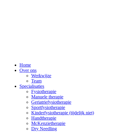
Home
Over ons
Werkwijze
Team
Specialisaties
Fysiotherapie
Manuele therapie
Geriatriefysiotherapie
Sportfysiotherapie
Kinderfysiotherapie (tijdelijk niet)
Handtherapie
McKenzietherapie
Dry Needling