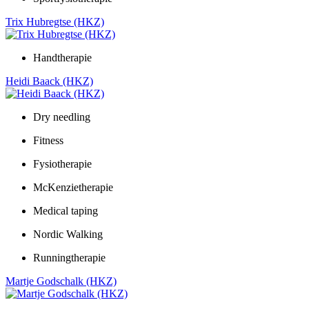
Trix Hubregtse (HKZ)
Handtherapie
Heidi Baack (HKZ)
Dry needling
Fitness
Fysiotherapie
McKenzietherapie
Medical taping
Nordic Walking
Runningtherapie
Martje Godschalk (HKZ)