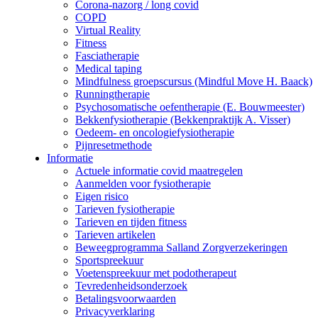
Corona-nazorg / long covid
COPD
Virtual Reality
Fitness
Fasciatherapie
Medical taping
Mindfulness groepscursus (Mindful Move H. Baack)
Runningtherapie
Psychosomatische oefentherapie (E. Bouwmeester)
Bekkenfysiotherapie (Bekkenpraktijk A. Visser)
Oedeem- en oncologiefysiotherapie
Pijnresetmethode
Informatie
Actuele informatie covid maatregelen
Aanmelden voor fysiotherapie
Eigen risico
Tarieven fysiotherapie
Tarieven en tijden fitness
Tarieven artikelen
Beweegprogramma Salland Zorgverzekeringen
Sportspreekuur
Voetenspreekuur met podotherapeut
Tevredenheidsonderzoek
Betalingsvoorwaarden
Privacyverklaring