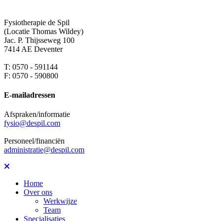
Fysiotherapie de Spil
(Locatie Thomas Wildey)
Jac. P. Thijsseweg 100
7414 AE Deventer
T: 0570 - 591144
F: 0570 - 590800
E-mailadressen
Afspraken/informatie
fysio@despil.com
Personeel/financiën
administratie@despil.com
Home
Over ons
Werkwijze
Team
Specialisaties