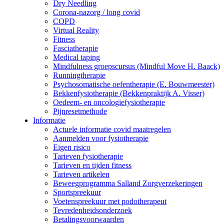
Dry Needling
Corona-nazorg / long covid
COPD
Virtual Reality
Fitness
Fasciatherapie
Medical taping
Mindfulness groepscursus (Mindful Move H. Baack)
Runningtherapie
Psychosomatische oefentherapie (E. Bouwmeester)
Bekkenfysiotherapie (Bekkenpraktijk A. Visser)
Oedeem- en oncologiefysiotherapie
Pijnresetmethode
Informatie
Actuele informatie covid maatregelen
Aanmelden voor fysiotherapie
Eigen risico
Tarieven fysiotherapie
Tarieven en tijden fitness
Tarieven artikelen
Beweegprogramma Salland Zorgverzekeringen
Sportspreekuur
Voetenspreekuur met podotherapeut
Tevredenheidsonderzoek
Betalingsvoorwaarden