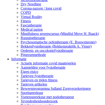
Dry Needling
Corona-nazorg / long covid
COPD
Virtual Reality
Fitness
Fasciatherapie
Medical taping
Mindfulness groepscursus (Mindful Move H. Baack)
Runningtherapie
Psychosomatische oefentherapie (E. Bouwmeester)
Bekkenfysiotherapie (Bekkenpraktijk A. Visser)
Oedeem- en oncologiefysiotherapie
Pijnresetmethode
Informatie
Actuele informatie covid maatregelen
Aanmelden voor fysiotherapie
Eigen risico
Tarieven fysiotherapie
Tarieven en tijden fitness
Tarieven artikelen
Beweegprogramma Salland Zorgverzekeringen
Sportspreekuur
Voetenspreekuur met podotherapeut
Tevredenheidsonderzoek