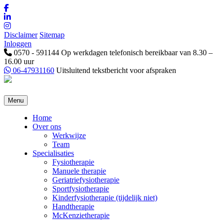
Disclaimer
Sitemap
Inloggen
0570 - 591144
Op werkdagen telefonisch bereikbaar van 8.30 –
16.00 uur
06-47931160
Uitsluitend tekstbericht voor afspraken
Menu
Home
Over ons
Werkwijze
Team
Specialisaties
Fysiotherapie
Manuele therapie
Geriatriefysiotherapie
Sportfysiotherapie
Kinderfysiotherapie (tijdelijk niet)
Handtherapie
McKenzietherapie