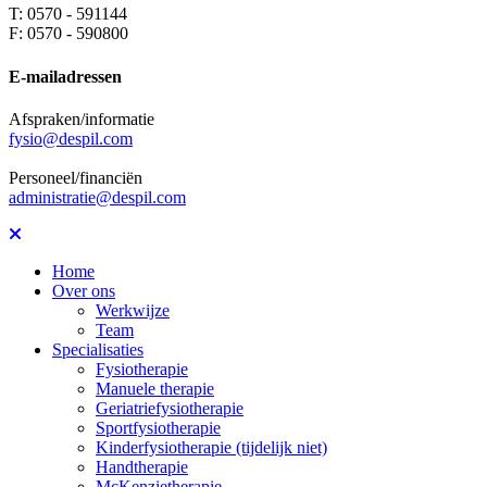
T: 0570 - 591144
F: 0570 - 590800
E-mailadressen
Afspraken/informatie
fysio@despil.com
Personeel/financiën
administratie@despil.com
Home
Over ons
Werkwijze
Team
Specialisaties
Fysiotherapie
Manuele therapie
Geriatriefysiotherapie
Sportfysiotherapie
Kinderfysiotherapie (tijdelijk niet)
Handtherapie
McKenzietherapie