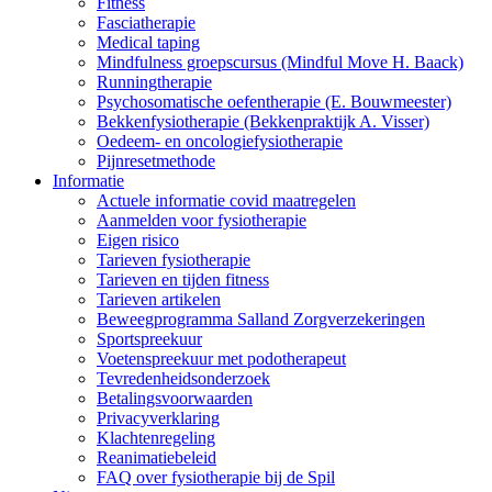
Fitness
Fasciatherapie
Medical taping
Mindfulness groepscursus (Mindful Move H. Baack)
Runningtherapie
Psychosomatische oefentherapie (E. Bouwmeester)
Bekkenfysiotherapie (Bekkenpraktijk A. Visser)
Oedeem- en oncologiefysiotherapie
Pijnresetmethode
Informatie
Actuele informatie covid maatregelen
Aanmelden voor fysiotherapie
Eigen risico
Tarieven fysiotherapie
Tarieven en tijden fitness
Tarieven artikelen
Beweegprogramma Salland Zorgverzekeringen
Sportspreekuur
Voetenspreekuur met podotherapeut
Tevredenheidsonderzoek
Betalingsvoorwaarden
Privacyverklaring
Klachtenregeling
Reanimatiebeleid
FAQ over fysiotherapie bij de Spil