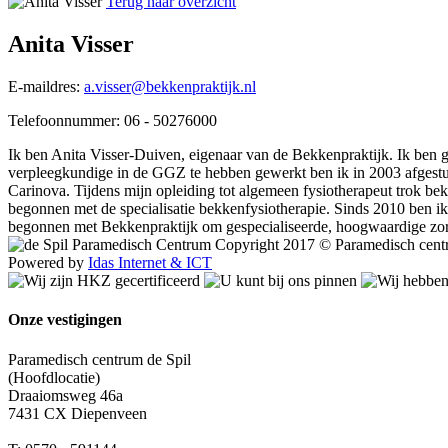
Terug naar overzicht
Anita Visser
E-maildres:
a.visser@bekkenpraktijk.nl
Telefoonnummer: 06 - 50276000
Ik ben Anita Visser-Duiven, eigenaar van de Bekkenpraktijk. Ik ben
verpleegkundige in de GGZ te hebben gewerkt ben ik in 2003 afgestud
Carinova. Tijdens mijn opleiding tot algemeen fysiotherapeut trok be
begonnen met de specialisatie bekkenfysiotherapie. Sinds 2010 ben ik
begonnen met Bekkenpraktijk om gespecialiseerde, hoogwaardige zor
Copyright 2017 © Paramedisch cent
Powered by
Idas Internet & ICT
Onze vestigingen
Paramedisch centrum de Spil
(Hoofdlocatie)
Draaiomsweg 46a
7431 CX Diepenveen