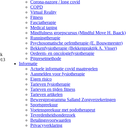
Corona-nazorg / long covid
COPD
Virtual Reality
Fitness
Fasciatherapie
Medical taping
Mindfulness groepscursus (Mindful Move H. Baack)
Runningtherapie
Psychosomatische oefentherapie (E. Bouwmeester)
Bekkenfysiotherapie (Bekkenpraktijk A. Visser)
Oedeem- en oncologiefysiotherapie
ik
Pijnresetmethode
013
Informatie
Actuele informatie covid maatregelen
Aanmelden voor fysiotherapie
Eigen risico
Tarieven fysiotherapie
Tarieven en tijden fitness
Tarieven artikelen
Beweegprogramma Salland Zorgverzekeringen
Sportspreekuur
Voetenspreekuur met podotherapeut
Tevredenheidsonderzoek
Betalingsvoorwaarden
Privacyverklaring