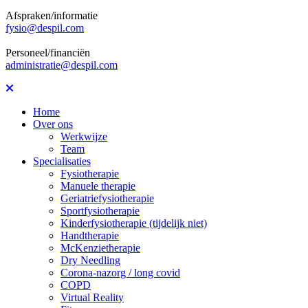
Afspraken/informatie
fysio@despil.com
Personeel/financiën
administratie@despil.com
Home
Over ons
Werkwijze
Team
Specialisaties
Fysiotherapie
Manuele therapie
Geriatriefysiotherapie
Sportfysiotherapie
Kinderfysiotherapie (tijdelijk niet)
Handtherapie
McKenzietherapie
Dry Needling
Corona-nazorg / long covid
COPD
Virtual Reality