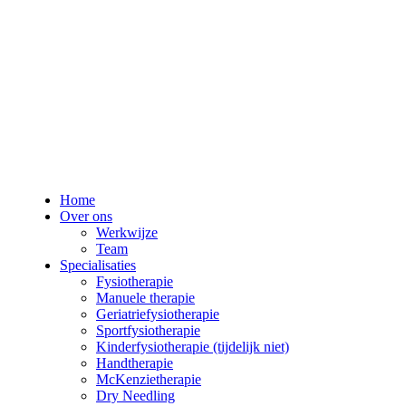
Home
Over ons
Werkwijze
Team
Specialisaties
Fysiotherapie
Manuele therapie
Geriatriefysiotherapie
Sportfysiotherapie
Kinderfysiotherapie (tijdelijk niet)
Handtherapie
McKenzietherapie
Dry Needling