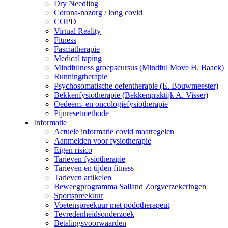
Dry Needling
Corona-nazorg / long covid
COPD
Virtual Reality
Fitness
Fasciatherapie
Medical taping
Mindfulness groepscursus (Mindful Move H. Baack)
Runningtherapie
Psychosomatische oefentherapie (E. Bouwmeester)
Bekkenfysiotherapie (Bekkenpraktijk A. Visser)
Oedeem- en oncologiefysiotherapie
Pijnresetmethode
Informatie
Actuele informatie covid maatregelen
Aanmelden voor fysiotherapie
Eigen risico
Tarieven fysiotherapie
Tarieven en tijden fitness
Tarieven artikelen
Beweegprogramma Salland Zorgverzekeringen
Sportspreekuur
Voetenspreekuur met podotherapeut
Tevredenheidsonderzoek
Betalingsvoorwaarden