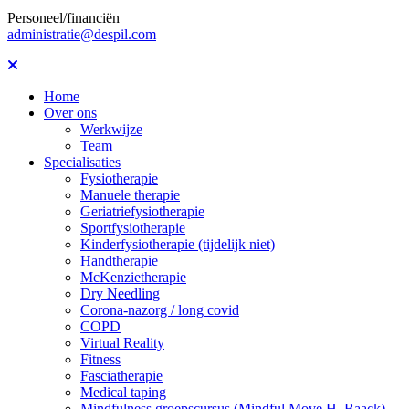
Personeel/financiën
administratie@despil.com
Home
Over ons
Werkwijze
Team
Specialisaties
Fysiotherapie
Manuele therapie
Geriatriefysiotherapie
Sportfysiotherapie
Kinderfysiotherapie (tijdelijk niet)
Handtherapie
McKenzietherapie
Dry Needling
Corona-nazorg / long covid
COPD
Virtual Reality
Fitness
Fasciatherapie
Medical taping
Mindfulness groepscursus (Mindful Move H. Baack)