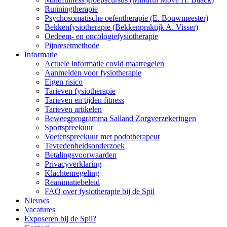
Runningtherapie
Psychosomatische oefentherapie (E. Bouwmeester)
Bekkenfysiotherapie (Bekkenpraktijk A. Visser)
Oedeem- en oncologiefysiotherapie
Pijnresetmethode
Informatie
Actuele informatie covid maatregelen
Aanmelden voor fysiotherapie
Eigen risico
Tarieven fysiotherapie
Tarieven en tijden fitness
Tarieven artikelen
Beweegprogramma Salland Zorgverzekeringen
Sportspreekuur
Voetenspreekuur met podotherapeut
Tevredenheidsonderzoek
Betalingsvoorwaarden
Privacyverklaring
Klachtenregeling
Reanimatiebeleid
FAQ over fysiotherapie bij de Spil
Nieuws
Vacatures
Exposeren bij de Spil?