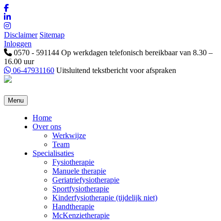
Disclaimer
Sitemap
Inloggen
0570 - 591144
Op werkdagen telefonisch bereikbaar van 8.30 –
16.00 uur
06-47931160
Uitsluitend tekstbericht voor afspraken
Menu
Home
Over ons
Werkwijze
Team
Specialisaties
Fysiotherapie
Manuele therapie
Geriatriefysiotherapie
Sportfysiotherapie
Kinderfysiotherapie (tijdelijk niet)
Handtherapie
McKenzietherapie